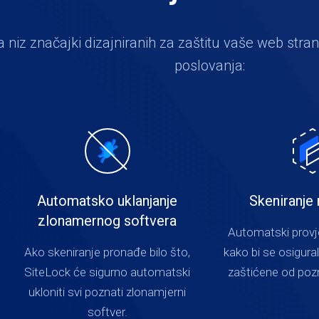
 niz značajki dizajniranih za zaštitu vaše web stran
poslovanja:
Automatsko uklanjanje
Skeniranje 
zlonamernog softvera
Automatski provje
Ako skeniranje pronađe bilo što,
kako bi se osigura
SiteLock će sigurno automatski
zaštićene od pozn
ukloniti svi poznati zlonamjerni
softver.