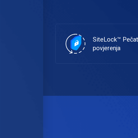
SiteLock™ Peča
povjerenja