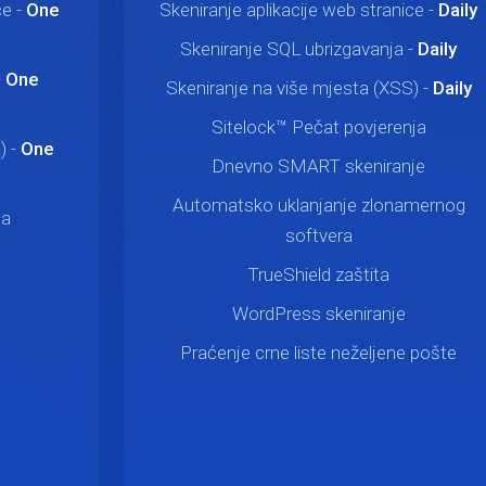
ce -
One
Skeniranje aplikacije web stranice -
Daily
Skeniranje SQL ubrizgavanja -
Daily
-
One
Skeniranje na više mjesta (XSS) -
Daily
Sitelock™ Pečat povjerenja
) -
One
Dnevno SMART skeniranje
Automatsko uklanjanje zlonamernog
ja
softvera
TrueShield zaštita
WordPress skeniranje
Praćenje crne liste neželjene pošte