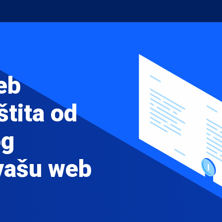
eb
štita od
og
 vašu web