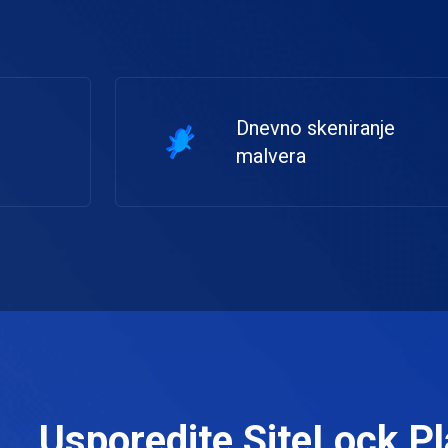
t
Dnevno skeniranje
malvera
Usporedite SiteLock P