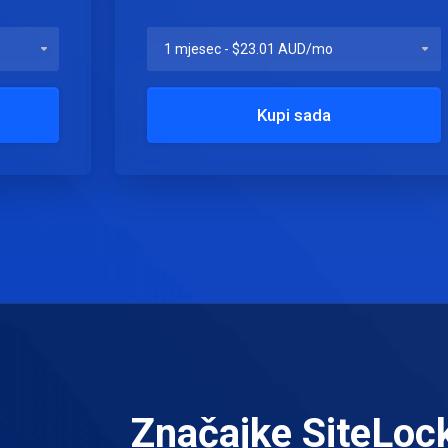
Kupi sada
Značajke SiteLoc