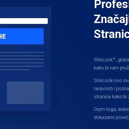
Profes
Značaj
Strani
SiteLock™, global
kako bi vam pruži
SiteLock-ovo sva
ranjivosti i pozn
stranice kako bi z
Osim toga, dobiv
dokazano povećav