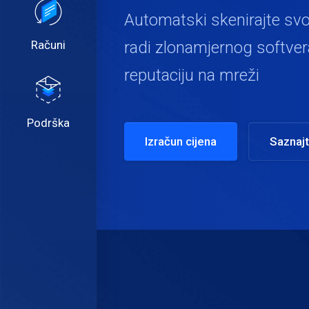
Automatski skenirajte svo
Računi
radi zlonamjernog softvera 
reputaciju na mreži
Podrška
Izračun cijena
Saznajt