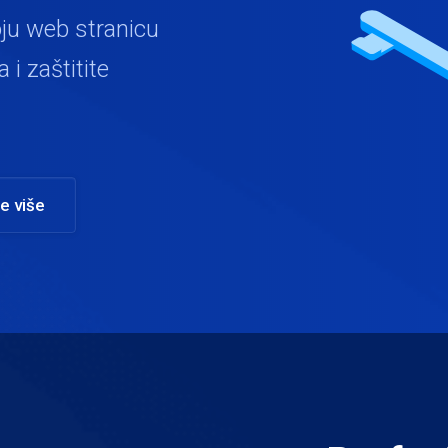
ju web stranicu
i zaštitite
e više