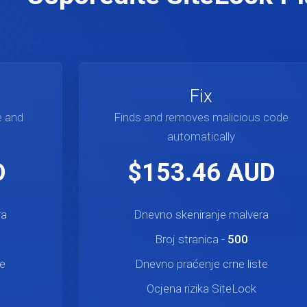
Fix
e and
Finds and removes malicious code
automatically
D
$153.46 AUD
ra
Dnevno skeniranje malvera
Broj stranica -
500
te
Dnevno praćenje crne liste
Ocjena rizika SiteLock