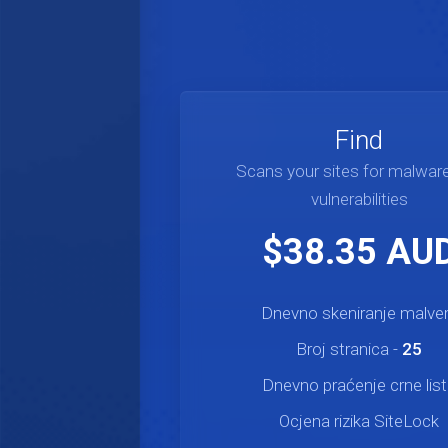
Find
Scans your sites for malwar
vulnerabilities
$38.35 AU
Dnevno skeniranje malve
Broj stranica -
25
Dnevno praćenje crne lis
Ocjena rizika SiteLock