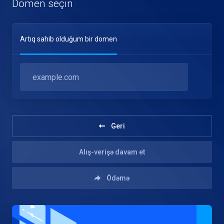
Domen seçin
Artıq sahib olduğum bir domen
Geri
Alış-verişə davam et
Ödəmə