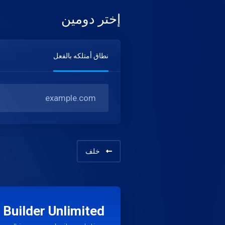
إختر دومين
نطاق أمتلكه بالفعل
خلف
 Builder Unlimited