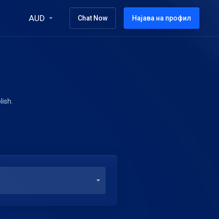
AUD
Chat Now
Најава на профил
lish.