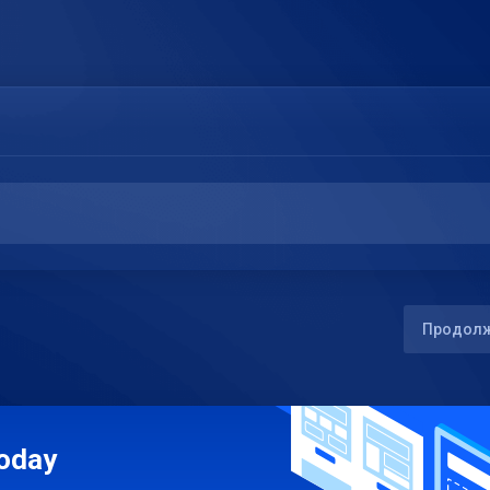
Продолж
Today