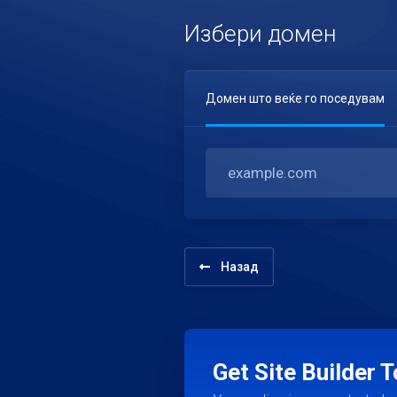
Избери домен
Домен што веќе го поседувам
Назад
Get Site Builder 